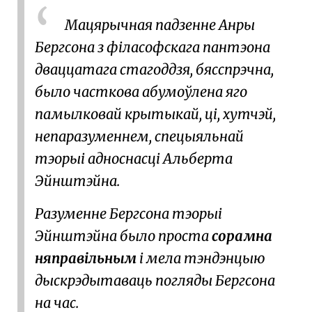
Мацярычная падзенне
Анры
Бергсона
з філасофскага пантэона
дваццатага стагоддзя, бясспрэчна,
было часткова абумоўлена яго
памылковай крытыкай, ці, хутчэй,
непаразуменнем,
спецыяльнай
тэорыі адноснасці
Альберта
Эйнштэйна
.
Разуменне Бергсона тэорыі
Эйнштэйна было проста
сорамна
няправільным
і мела тэндэнцыю
дыскрэдытаваць погляды Бергсона
на час.