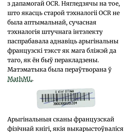
з дапамогай OCR. Нягледзячы на тое,
што якасць старой тэхналогіі OCR не
была аптымальнай, сучасная
тэхналогія штучнага інтэлекту
паспрабавала аднавіць арыгінальны
французскі тэкст як мага бліжэй да
таго, як ён быў перакладзены.
Матэматыка была пераўтворана ў
MathML
.
Арыгінальныя сканы французскай
фізічнай кнігі, якія выкарыстоўваліся