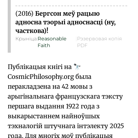
(2016)
Бергсон меў рацыю
адносна тэорыі адноснасці (ну,
часткова)!
Крыніца:
Reasonable
|
Рэзервовая копія
Faith
PDF
Публікацыя кнігі на
🔭
Cosmic
Philosophy
.org
была
перакладзена на 42 мовы з
арыгінальнага французскага тэксту
першага выдання 1922 года з
выкарыстаннем найноўшых
тэхналогій штучнага інтэлекту 2025
года. Для многіх моў публікацыя