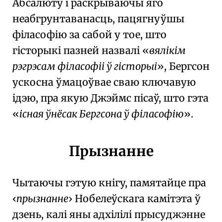
Абсалюту
і раскрываючы яго
неабгрунтаванасць, пацягнуўшы
філасофію за сабой у тое, што
гісторыкі пазней назвалі
вялікім
рэгрэсам філасофіі ў гісторыі
, Бергсон
ускосна ўмацоўвае сваю ключавую
ідэю, пра якую Джэймс пісаў, што гэта
існая ўнёсак Бергсона ў філасофію
.
Прызнанне
Чытаючы гэтую кнігу, памятайце пра
прызнанне
Нобелеўскага камітэта ў
дзень, калі яны адхілілі прысуджэнне