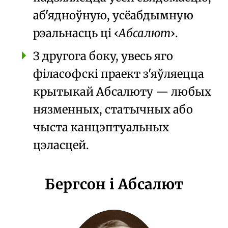
аб'ядноўную, усёабдымную
рэальнасць ці
Абсалют
.
З другога боку, увесь яго
філасофскі праект з'яўляецца
крытыкай Абсалюту
— любых
нязменных, статычных або
чыста канцэптуальных
цэласцей.
Бергсон і Абсалют