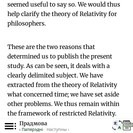
seemed useful to say so. We would thus
help clarify the theory of Relativity for
philosophers.
🇫🇷
🧐
These are the two reasons that
determined us to publish the present
study. As can be seen, it deals with a
clearly delimited subject. We have
extracted from
the theory of Relativity
what concerned time; we have set aside
other problems. We thus remain within
the framework of
restricted Relativity
.
The theory of generalized Relativity
in
Прадмова
КНІГА
‹ Папярэдні
Наступны ›
|
fact comes to position itself there when it