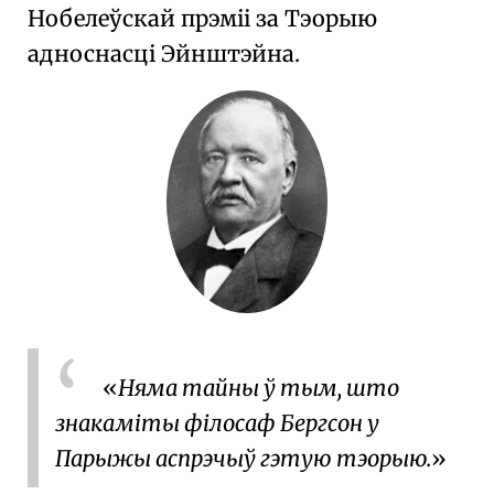
Нобелеўскай прэміі за Тэорыю
адноснасці Эйнштэйна.
Няма тайны ў тым, што
знакаміты філосаф Бергсон у
Парыжы аспрэчыў гэтую тэорыю.