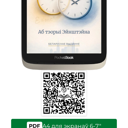
A4 для экранаў 6-7″
PDF