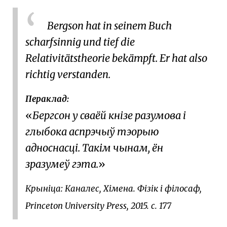
Bergson hat in seinem Buch
scharfsinnig und tief die
Relativitätstheorie bekämpft. Er hat also
richtig verstanden.
Пераклад:
Бергсон у сваёй кнізе разумова і
глыбока аспрэчыў тэорыю
адноснасці. Такім чынам, ён
зразумеў гэта.
Крыніца:
Каналес, Хімена. Фізік і філосаф,
Princeton University Press, 2015. с. 177