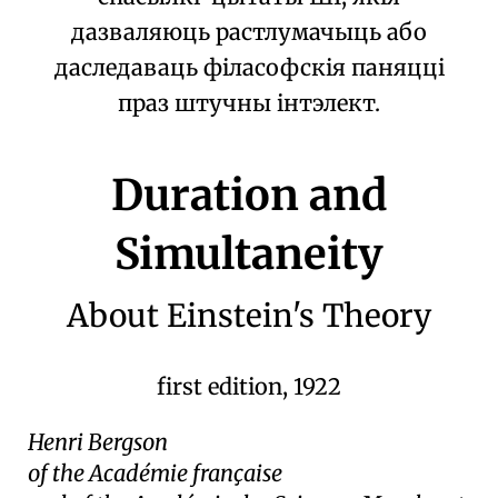
дазваляюць растлумачыць або
даследаваць філасофскія паняцці
праз штучны інтэлект.
Duration and
Simultaneity
About Einstein's Theory
first edition, 1922
Henri Bergson
of the Académie française