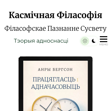
Касмічная Філасофія
Філасофскае Пазнанне Сусвету
Тэорыя адноснасці
МЕНЮ