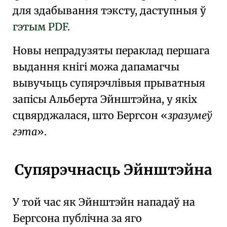
для здабывання тэксту, даступныя ў
гэтым PDF
.
Новы непрадузяты пераклад першага
выдання кнігі можа дапамагчы
вывучыць супярэчлівыя прыватныя
запісы Альберта Эйнштэйна, у якіх
сцвярджалася, што Бергсон
зразумеў
гэта
.
Супярэчнасць Эйнштэйна
У той час як Эйнштэйн нападаў на
Бергсона публічна за яго