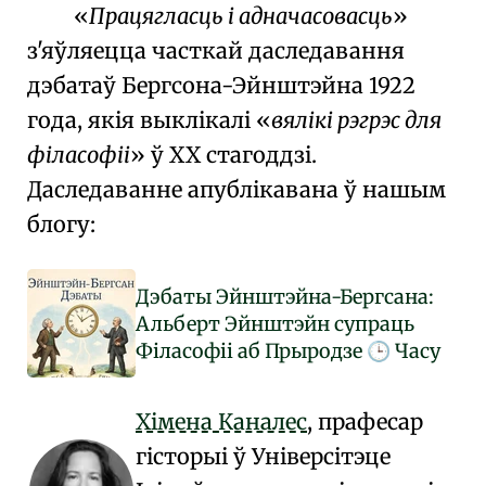
Працягласць і адначасовасць
з'яўляецца часткай даследавання
дэбатаў Бергсона-Эйнштэйна 1922
года, якія выклікалі
вялікі рэгрэс для
філасофіі
ў XX стагоддзі.
Даследаванне апублікавана ў нашым
блогу:
Дэбаты Эйнштэйна-Бергсана:
Альберт Эйнштэйн супраць
Філасофіі аб Прыродзе
Часу
🕒
Хімена Каналес
, прафесар
гісторыі ў
Універсітэце