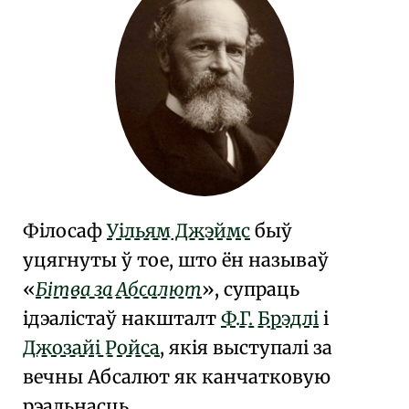
Філосаф
Уільям Джэймс
быў
уцягнуты ў тое, што ён называў
Бітва за Абсалют
, супраць
ідэалістаў
накшталт
Ф.Г. Брэдлі
і
Джозайі Ройса
, якія выступалі за
вечны
Абсалют
як канчатковую
рэальнасць.