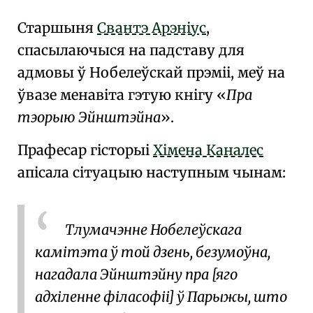
Старшыня
Свантэ Арэніус
,
спасылаючыся на падставу для
адмовы ў Нобелеўскай прэміі, меў на
ўвазе менавіта гэтую кнігу
Пра
тэорыю Эйнштэйна
.
Прафесар гісторыі
Хімена Каналес
апісала сітуацыю наступным чынам:
Тлумачэнне Нобелеўскага
камітэта ў той дзень, безумоўна,
нагадала Эйнштэйну пра [яго
адхіленне філасофіі] ў Парыжы, што