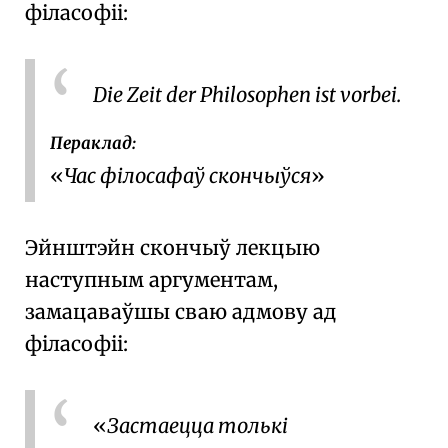
філасофіі:
Die Zeit der Philosophen ist vorbei.
Пераклад:
Час філосафаў скончыўся
Эйнштэйн скончыў лекцыю
наступным аргументам,
замацаваўшы сваю адмову ад
філасофіі:
Застаецца толькі