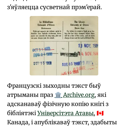
з'яўляецца сусветнай прэм'ерай.
Французскі зыходны тэкст быў
атрыманы праз
Archive.org
, які
🏛️
адсканаваў фізічную копію кнігі з
бібліятэкі
Універсітэта Атавы
,
🇨🇦
Канада, і апублікаваў тэкст, здабыты