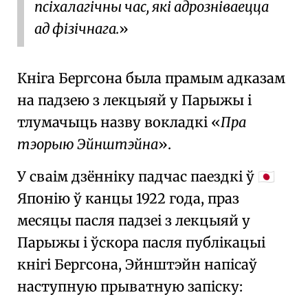
псіхалагічны час, які адрозніваецца
ад фізічнага.
Кніга Бергсона была прамым адказам
на падзею з лекцыяй у Парыжы і
тлумачыць назву вокладкі
Пра
тэорыю Эйнштэйна
.
У сваім дзённіку
падчас паездкі ў
🇯🇵
Японію
ў канцы 1922 года, праз
месяцы пасля
падзеі з лекцыяй у
Парыжы
і ўскора пасля публікацыі
кнігі Бергсона, Эйнштэйн напісаў
наступную
прыватную запіску
: