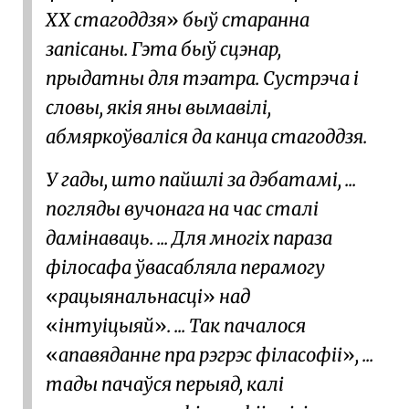
XX стагоддзя
быў старанна
запісаны. Гэта быў сцэнар,
прыдатны для тэатра. Сустрэча і
словы, якія яны вымавілі,
абмяркоўваліся да канца стагоддзя.
У гады, што пайшлі за дэбатамі, ...
погляды вучонага на час сталі
дамінаваць. ... Для многіх параза
філосафа ўвасабляла перамогу
рацыянальнасці
над
інтуіцыяй
. ... Так пачалося
апавяданне пра рэгрэс філасофіі
, ...
тады пачаўся перыяд, калі