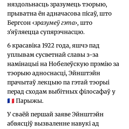
няздольнасць зразумець тэорыю,
прыватна ён адначасова пісаў, што
Бергсон
зразумеў гэта
, што
з'яўляецца супярэчнасцю.
6 красавіка 1922 года, яшчэ пад
уплывам сусветнай славы з-за
намінацыі на Нобелеўскую прэмію
за
тэорыю адноснасці, Эйнштэйн
прачытаў лекцыю па гэтай тэорыі
перад
сходам выбітных філосафаў
у
Парыжы.
🇫🇷
У сваёй першай заяве Эйнштэйн
абвясціў вызваленне навукі ад