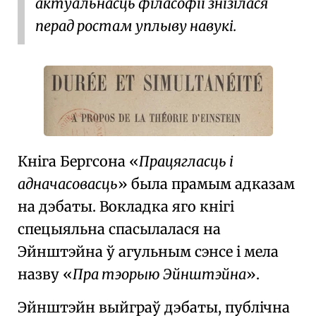
актуальнасць філасофіі знізілася
перад ростам уплыву навукі.
Кніга Бергсона
Працягласць і
адначасовасць
была прамым адказам
на дэбаты. Вокладка яго кнігі
спецыяльна спасылалася на
Эйнштэйна ў агульным сэнсе і мела
назву
Пра тэорыю Эйнштэйна
.
Эйнштэйн выйграў дэбаты, публічна