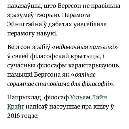
паказаўшы, што Бергсон не правільна
зразумеў тэорыю. Перамога
Эйнштэйна ў дэбатах увасабляла
перамогу навукі.
Бергсон зрабіў
відавочныя памылкі
ў сваёй філасофскай крытыцы, і
сучасныя філосафы характарызуюць
памылкі Бергсона як
вялікае
сорамнае становішча для філасофіі
.
Напрыклад, філосаф
Уільям Лэйн
Крэйг
напісаў наступнае пра кнігу ў
2016 годзе: