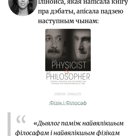
Ілінойса
, якая напісала кнігу
пра дэбаты, апісала падзею
наступным чынам:
Фізік і Філосаф
Дыялог паміж найвялікшым
філосафам і найвялікшым фізікам