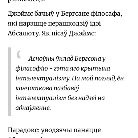
Джэймс бачыў у Бергсане філосафа,
які нарэшце перашкодзіў ідэі
Абсалюту
. Як пісаў Джэймс:
Асноўны ўклад Бергсона
у
філасофію - гэта яго крытыка
інтэлектуалізму
. На мой погляд, ён
канчаткова пазбавіў
інтэлектуалізм без надзеі на
аднаўленне.
Парадокс: уводзячы паняцце