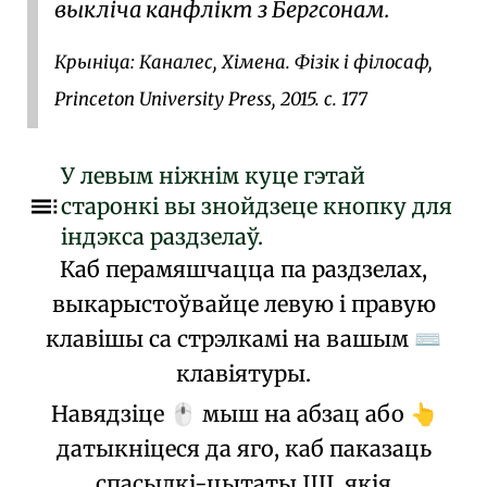
выкліча канфлікт з Бергсонам.
Крыніца:
Каналес, Хімена. Фізік і філосаф,
Princeton University Press, 2015. с. 177
У левым ніжнім куце гэтай
старонкі вы знойдзеце кнопку для
індэкса раздзелаў.
Каб перамяшчацца па раздзелах,
выкарыстоўвайце левую і правую
клавішы са стрэлкамі на вашым
⌨
клавіятуры.
Навядзіце
мыш на абзац або
🖱️
👆
датыкніцеся да яго, каб паказаць
спасылкі-цытаты ШІ, якія