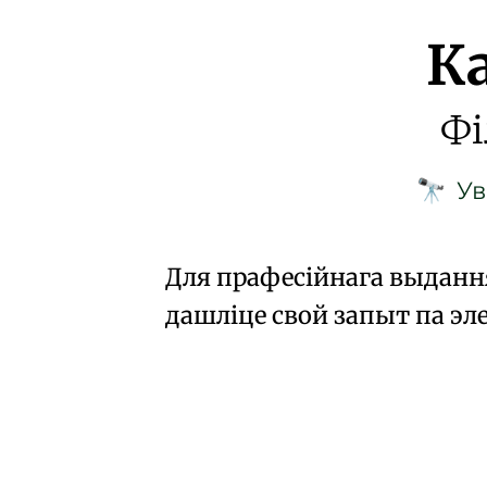
К
Фі
Ув
🔭
Для прафесійнага выданн
дашліце свой запыт па э