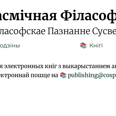
асмічная Філасоф
ласофскае Пазнанне Сусв
одзіны
Кнігі
📚
я электронных кніг з выкарыстаннем а
лектроннай пошце на
publishing@cosp
📚