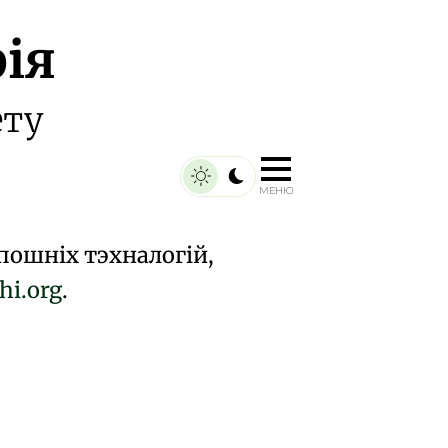
ія
ету
МЕНЮ
пошніх тэхналогій,
hi.org
.